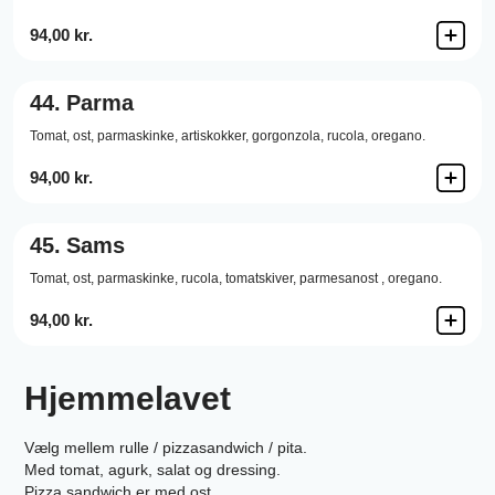
94,00 kr.
44.
Parma
Tomat,
ost,
parmaskinke,
artiskokker,
gorgonzola,
rucola,
oregano.
94,00 kr.
45.
Sams
Tomat,
ost,
parmaskinke,
rucola,
tomatskiver,
parmesanost ,
oregano.
94,00 kr.
Hjemmelavet
Vælg mellem rulle / pizzasandwich / pita.
Med tomat, agurk, salat og dressing.
Pizza sandwich er med ost