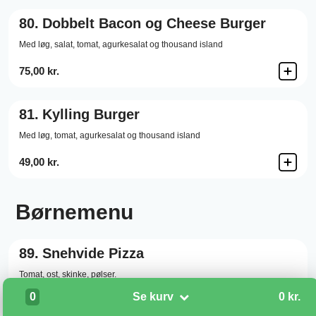
80.
Dobbelt Bacon og Cheese Burger
Med løg, salat, tomat, agurkesalat og thousand island
75,00 kr.
81.
Kylling Burger
Med løg, tomat, agurkesalat og thousand island
49,00 kr.
Børnemenu
89.
Snehvide Pizza
Tomat,
ost,
skinke,
pølser.
0
Se kurv
0 kr.
74,00 kr.